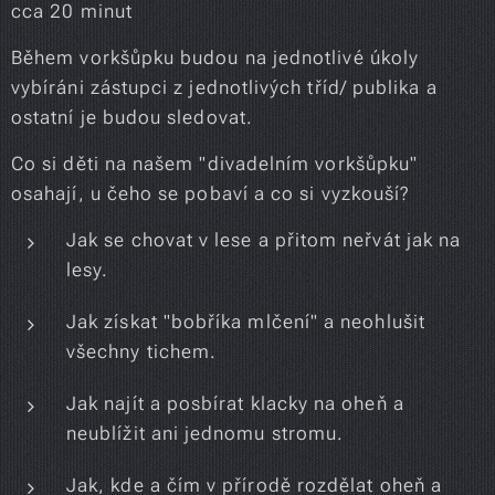
cca 20 minut
Během vorkšůpku budou na jednotlivé úkoly
vybíráni zástupci z jednotlivých tříd/ publika a
ostatní je budou sledovat.
Co si děti na našem "divadelním vorkšůpku"
osahají, u čeho se pobaví a co si vyzkouší?
Jak se chovat v lese a přitom neřvát jak na
lesy.
Jak získat "bobříka mlčení" a neohlušit
všechny tichem.
Jak najít a posbírat klacky na oheň a
neublížit ani jednomu stromu.
Jak, kde a čím v přírodě rozdělat oheň a