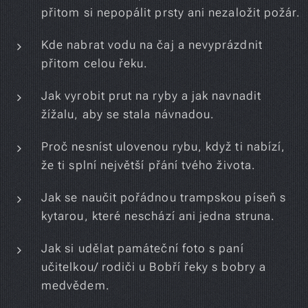
přitom si nepopálit prsty ani nezaložit požár.
Kde nabrat vodu na čaj a nevyprázdnit
přitom celou řeku.
Jak vyrobit prut na ryby a jak navnadit
žížalu, aby se stala návnadou.
Proč nesníst ulovenou rybu, když ti nabízí,
že ti splní největší přání tvého života.
Jak se naučit pořádnou trampskou píseň s
kytarou, které neschází ani jedna struna.
Jak si udělat památeční foto s paní
učitelkou/ rodiči u Bobří řeky s bobry a
medvědem.