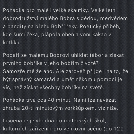
Pohádka pro malé i velké skautíky. Velké letní
dobrodružství malého Bobra s dědou, medvědem
a bandity na břehu Bobří řeky. Poetický příběh,
kde šumí řeka, plápolá oheň a voní kakao v
kotlíku.
Podaří se malému Bobrovi uhlídat tábor a získat
prvního bobříka v jeho bobřím životě?
Samozřejmě že ano. Ale zároveň přijde i na to, že
být správný kamarád a umět někomu pomoci je
víc, než získat všechny bobříky na světě.
Pohádka trvá cca 40 minut. Na ni lze navázat
zhruba 20-ti minutovým vorkšůpkem, viz níže.
Inscenace je vhodná do mateřských škol,
kulturních zařízení i pro venkovní scénu (do 120