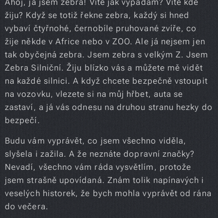
Ahoj, já jsem zebra! Víte jak vypadám? Víte kde
žiju? Když se totiž řekne zebra, každý si hned
vybaví čtyřnohé, černobíle pruhované zvíře, co
žije někde v Africe nebo v ZOO. Ale já nejsem jen
tak obyčejná zebra. Jsem zebra s velkým Z. Jsem
Zebra Silniční. Žiju blízko vás a můžete mě vidět
na každé silnici. A když chcete bezpečně vstoupit
na vozovku, vlezete si na můj hřbet, auta se
zastaví, a já vás odnesu na druhou stranu hezky do
bezpečí.
Budu vám vyprávět, co jsem všechno viděla,
slyšela i zažila. A že neznáte dopravní značky?
Nevadí, všechno vám ráda vysvětlím, protože
jsem strašně upovídaná. Znám tolik napínavých i
veselých historek, že bych mohla vyprávět od rána
do večera.