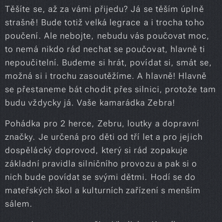
Těšíte se, až za vámi přijedu? Já se těším úplně
strašně! Bude totiž velká legrace a i trocha toho
poučení. Ale nebojte, nebudu vás poučovat moc,
to nemá nikdo rád nechat se poučovat, hlavně ti
nepoučitelní. Budeme si hrát, povídat si, smát se,
možná si i trochu zasoutěžíme. A hlavně! Hlavně
se přestaneme bát chodit přes silnici, protože tam
budu vždycky já. Vaše kamarádka Zebra!
Pohádka pro 2 herce, Zebru, loutky a dopravní
značky. Je určená pro děti od tří let a pro jejich
dospělácký doprovod, který si rád zopakuje
základní pravidla silničního provozu a pak si o
nich bude povídat se svými dětmi. Hodí se do
mateřských škol a kulturních zařízení s menším
sálem.